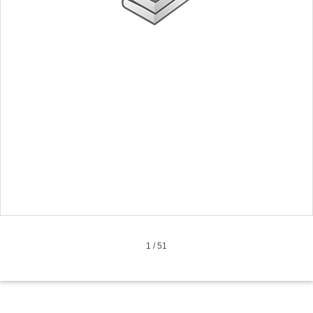
1
/
51