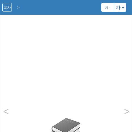
>
가 +
목차
가 -
<
>