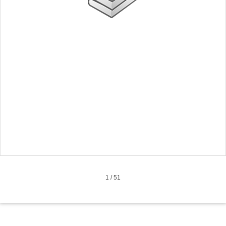
1
/
51