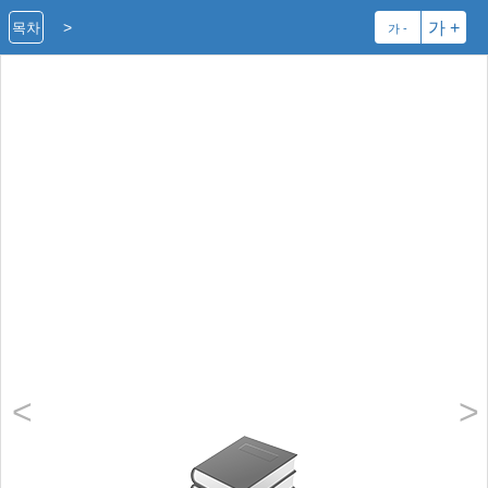
>
가 +
목차
가 -
<
>