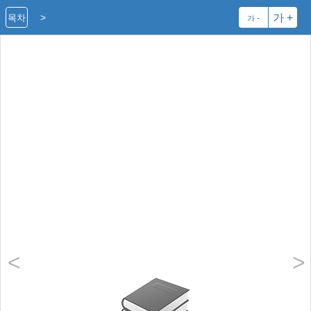
>
가 +
목차
가 -
<
>