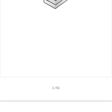
1
/
51