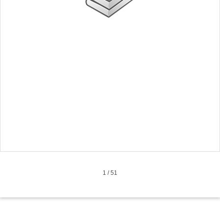
1
/
51