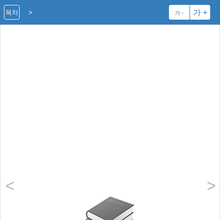
>
가 +
목차
가 -
<
>