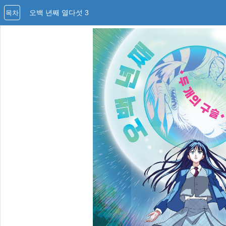
오백 년째 열다섯 3
목차