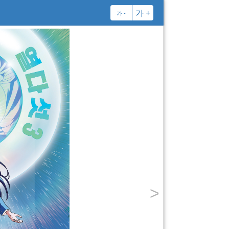
가 +
가 -
김
혜
정
책, 드라마, 영화를 좋아
성공한(?) 이야기 덕후. 
성장할 수 있다는 믿음으
『학교 안에서』, 『디어
니 상담소』 등의 동화를 
구 꼬미』, 『내 주머니
관심을 두고 있다.
>