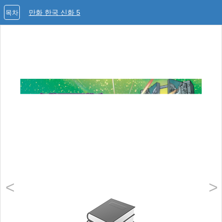
만화 한국 신화 5
목차
<
>