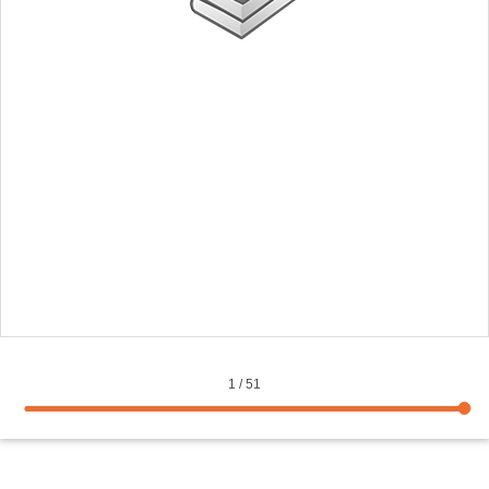
1
/
51