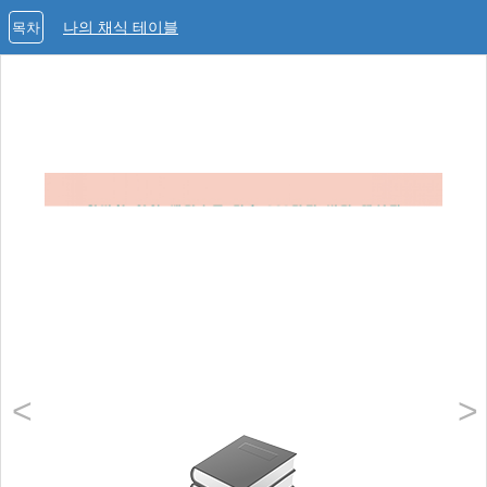
나의 채식 테이블
목차
<
>