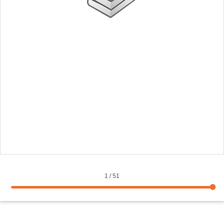
1
/
51