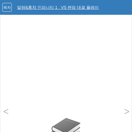
말량&홍챠 인피니티 1 : VS 랜덤 대결 플레이
목차
<
>