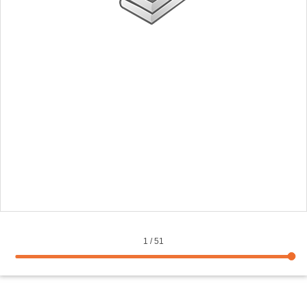
1
/
51