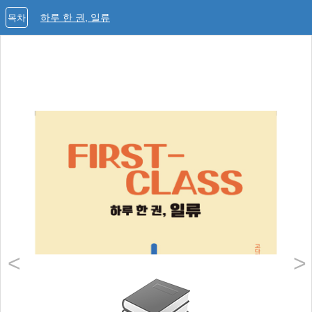
하루 한 권, 일류
목차
<
>