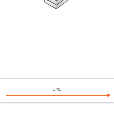
1
/
51