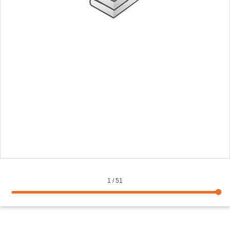
1
/
51