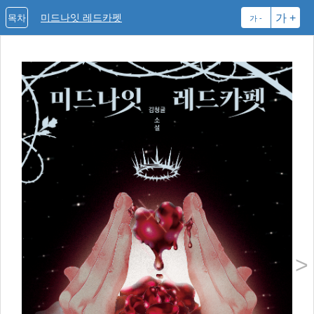
미드나잇 레드카펫
가 +
목차
가 -
>