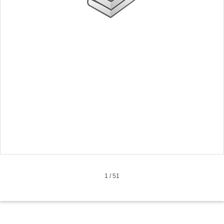
1
/
51