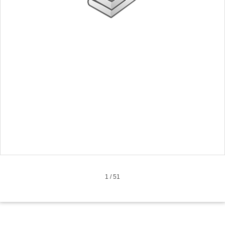
1
/
51