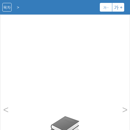
>
가 +
목차
가 -
처음으로
<
>