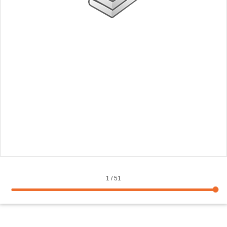
1
/
51