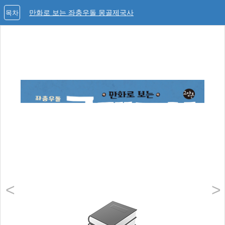
만화로 보는 좌충우돌 몽골제국사
목차
<
>