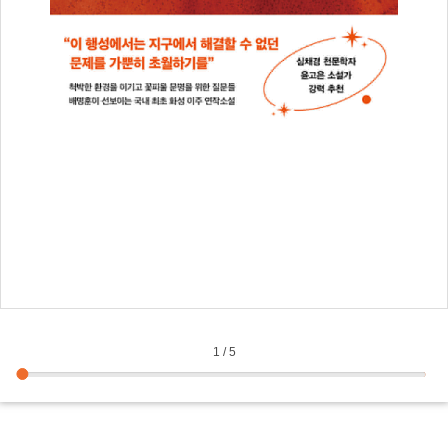
1
/
5