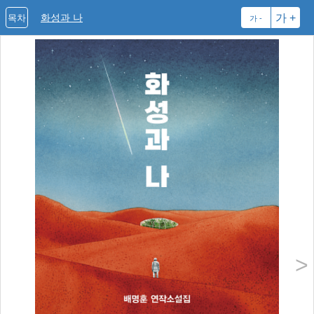
화성과 나
가 +
목차
가 -
>