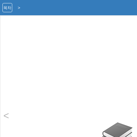
>
목차
<