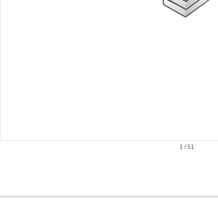
1
/
51