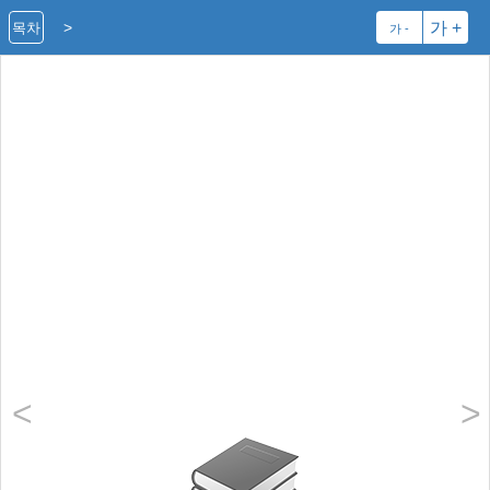
>
가 +
목차
가 -
<
>