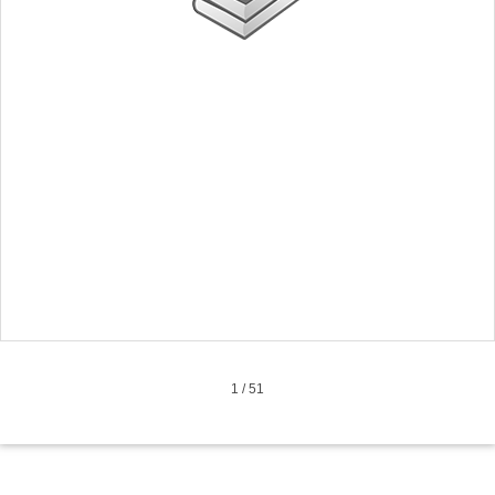
1
/
51