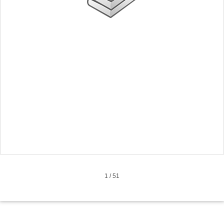
1
/
51