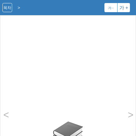
>
가 +
목차
가 -
<
>