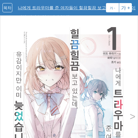
나에게 트라우마를 준 여자들이 힐끔힐끔 보고 있는데, 유감이
가 +
목차
가 -
지만 이미 늦었습니다 01권
>