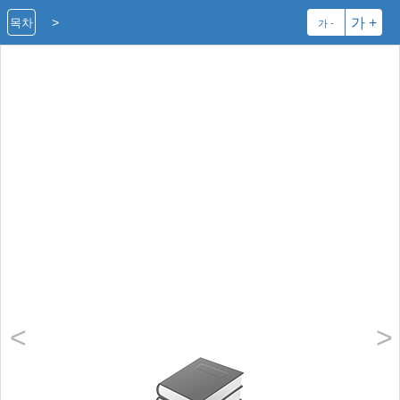
>
가 +
목차
가 -
<
>