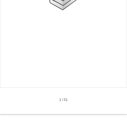
1
/
51