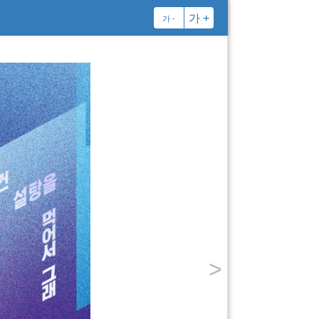
가 +
가 -
브라이언 클레그
Bri
케임브리지대학교에서 물
의 인기 있는 과학책을
스 : 대량 멸종의 과학
〈월스트리 트 저널
www.popularscienc
박은진 옮김
부산대학교에서 심리학과
재 바른번역 소속 번역가
>