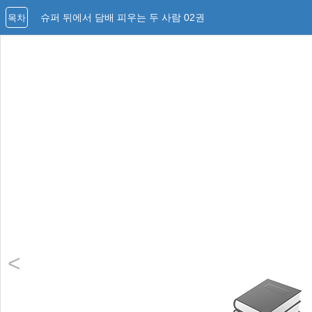
슈퍼 뒤에서 담배 피우는 두 사람 02권
목차
<