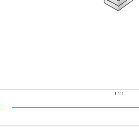
1
/
51