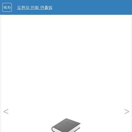
도현의 만화 연출법
목차
<
>