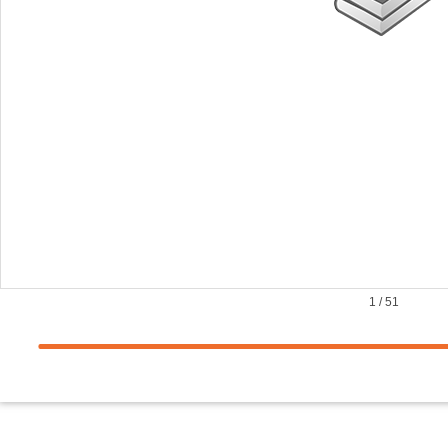
1
/
51