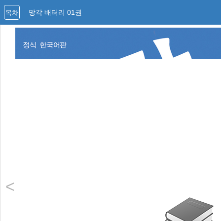
망각 배터리 01권
목차
<