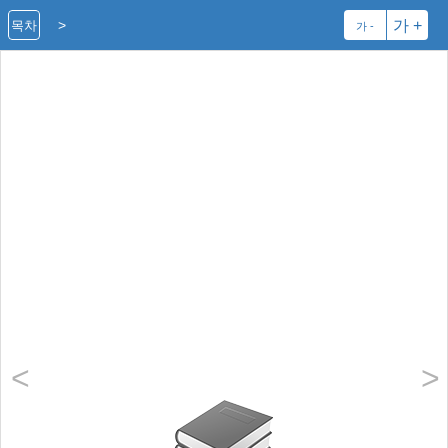
>
가 +
목차
가 -
<
>