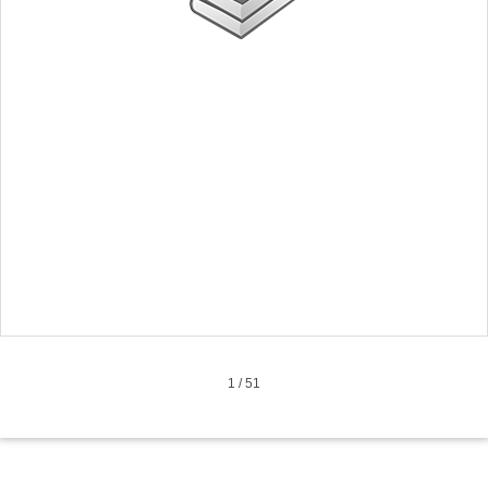
1
/
51