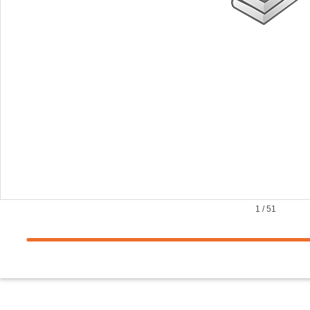
1
/
51