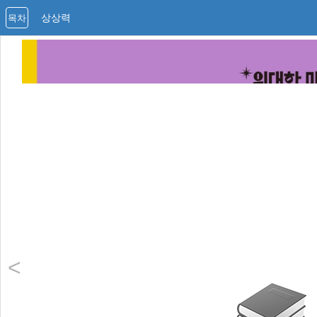
상상력
목차
<