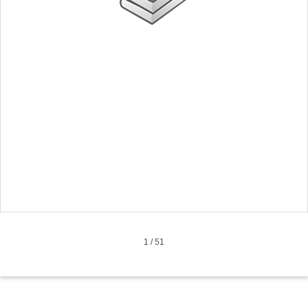
1
/
51