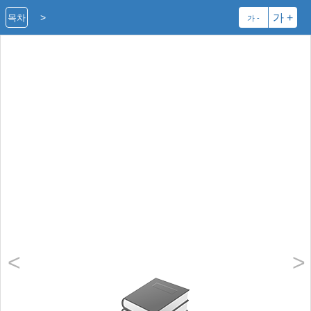
>
가 +
목차
가 -
책의 시작
<
>