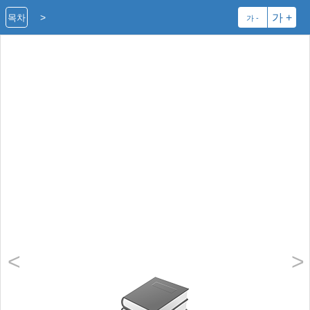
>
가 +
목차
가 -
<
>