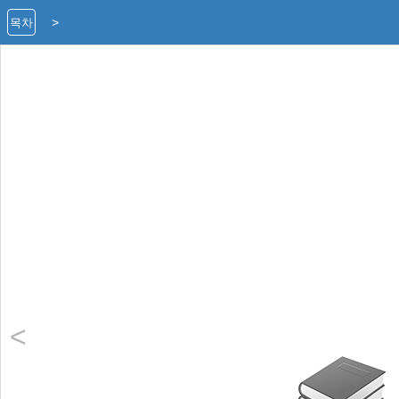
>
목차
<