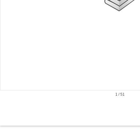
1
/
51