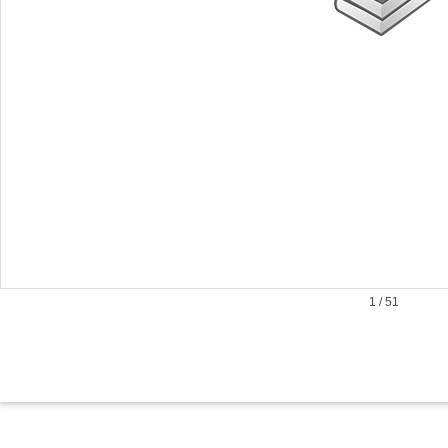
1
/
51