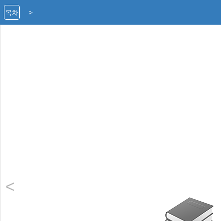
>
목차
<