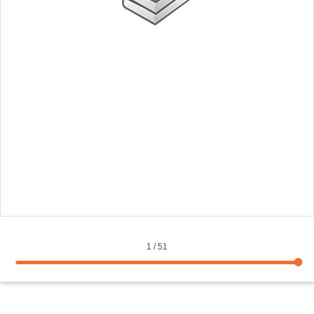
1
/
51