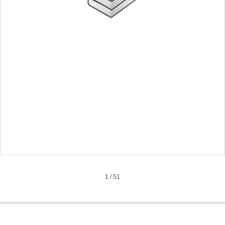
1
/
51