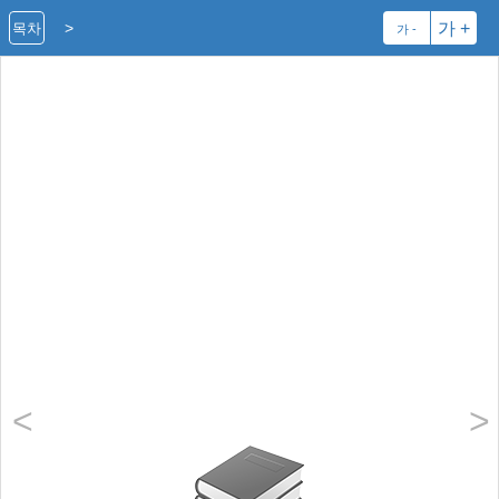
>
가 +
목차
가 -
<
>