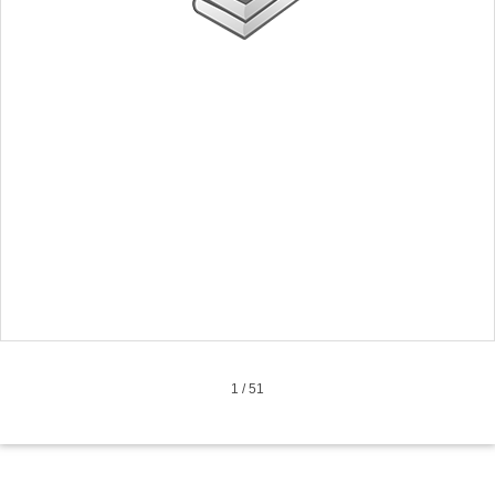
1
/
51