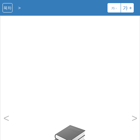
>
가 +
목차
가 -
<
>