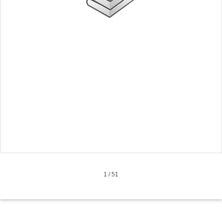
1
/
51