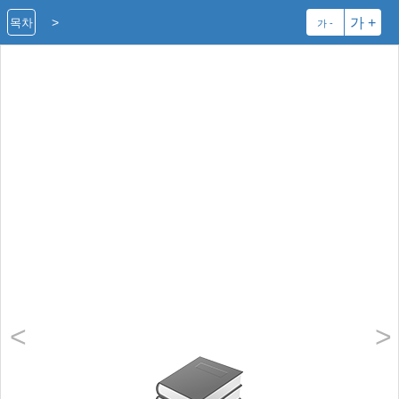
>
가 +
목차
가 -
<
>