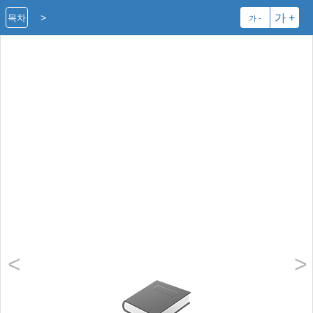
>
가 +
목차
가 -
<
>