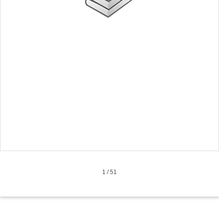
1
/
51