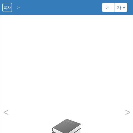
>
가 +
목차
가 -
<
>