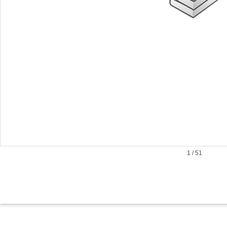
1
/
51