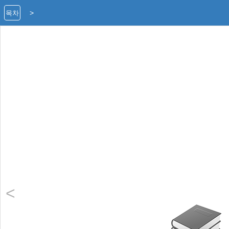
>
목차
<