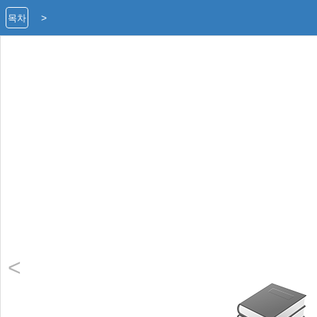
>
목차
<