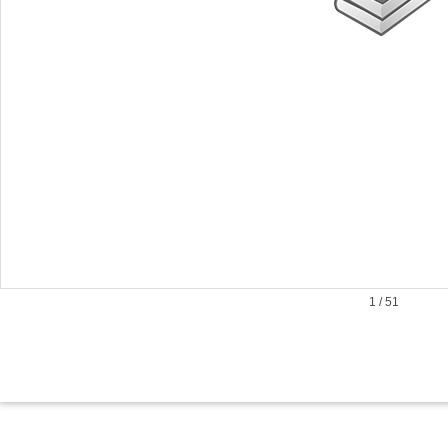
1
/
51