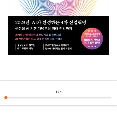
1
/
5