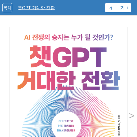
챗GPT 거대한 전환
가 +
목차
가 -
>