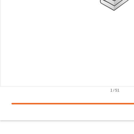
1
/
51