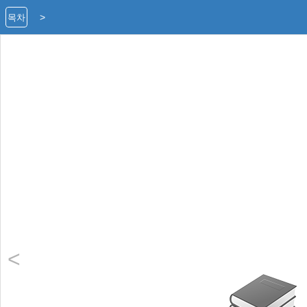
>
목차
<