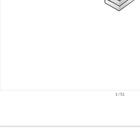
1
/
51