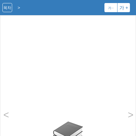
>
가 +
목차
가 -
<
>