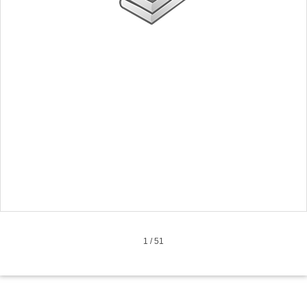
1
/
51