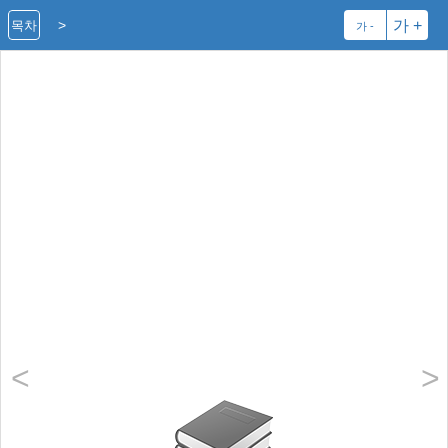
>
가 +
목차
가 -
<
>