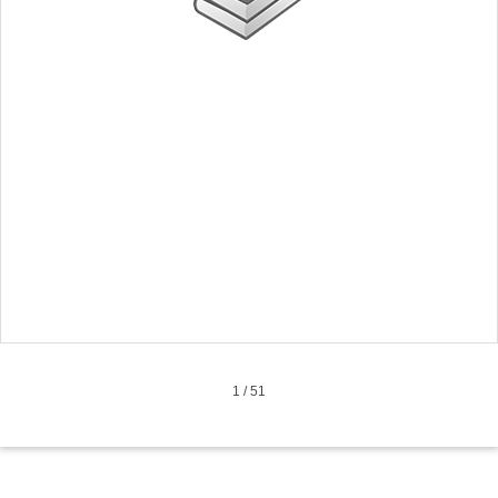
1
/
51