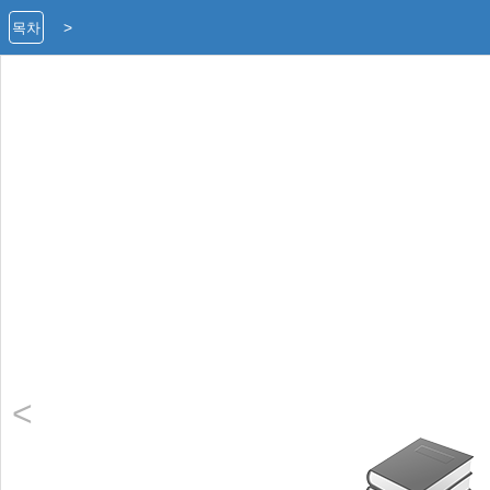
>
목차
<