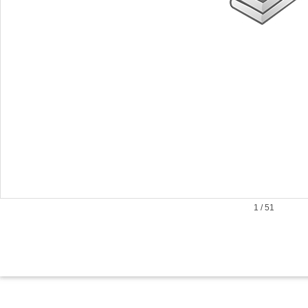
1
/
51