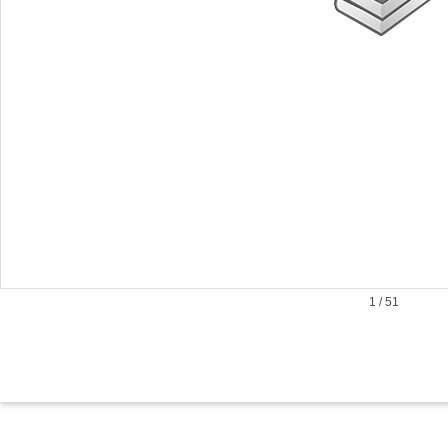
1
/
51