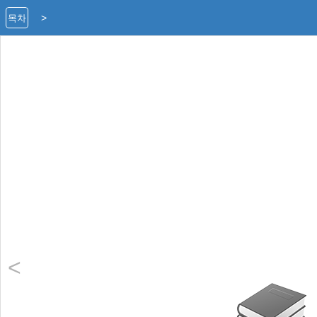
>
목차
<