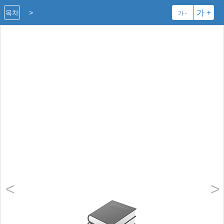
>
가 +
목차
가 -
<
>