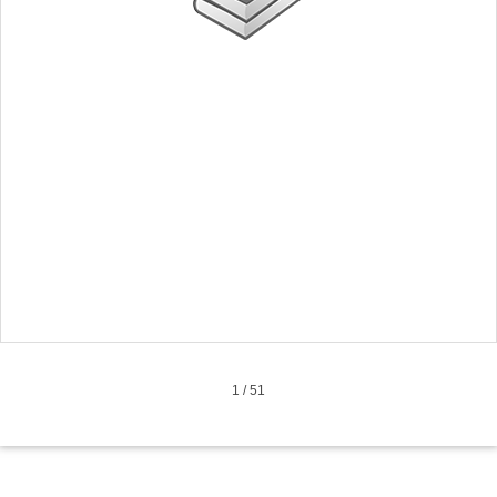
1
/
51