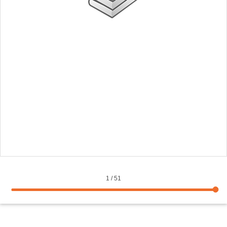
1
/
51