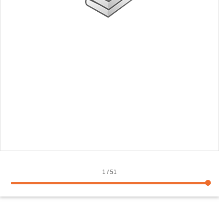
1
/
51