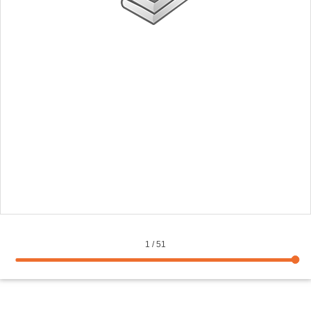
1
/
51