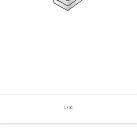
1
/
51