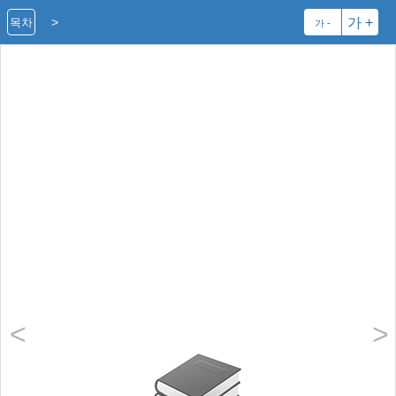
>
가 +
목차
가 -
<
>